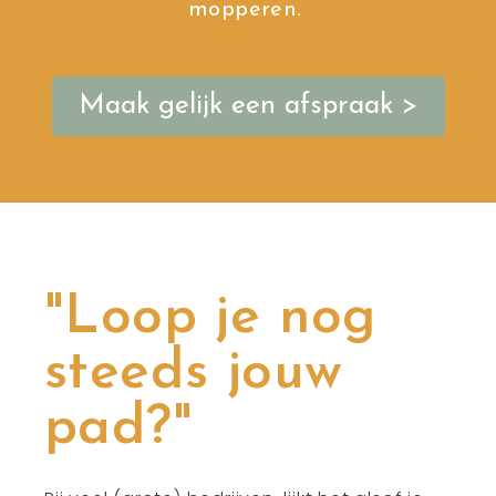
mopperen.
Maak gelijk een afspraak >
"Loop je nog
steeds jouw
pad?"