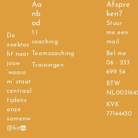
Aa
Afspre
nb
ken?
od
Stuur
1:1
me een
De
coaching
mail
zoektoc
Teamcoaching
Bel me
ht naar
06 - 233
jouw
Trainingen
699 54
‘waaro
m’ staat
BTW
centraal
NL003164
tijdens
KVK
onze
77144430
samenw
erking.