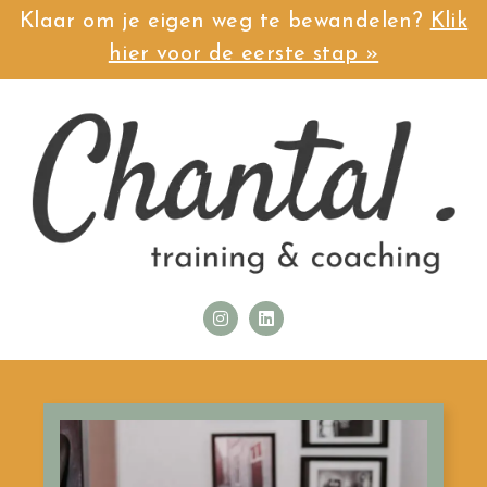
Klaar om je eigen weg te bewandelen?
Klik
hier voor de eerste stap »