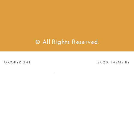
© All Rights Reserved.
Chantal van de wiel
© COPYRIGHT
2026
. THEME BY
Bluchic
Privacy Policy
.