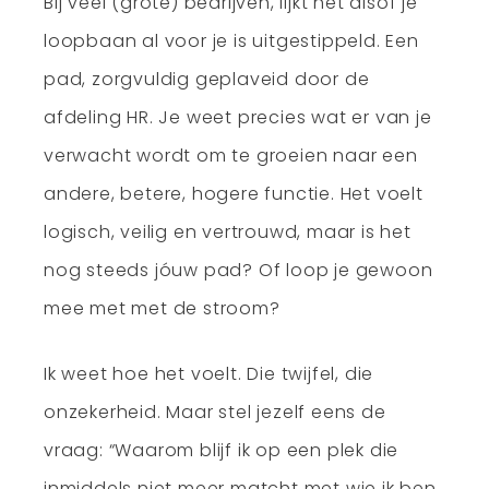
Bij veel (grote) bedrijven, lijkt het alsof je
loopbaan al voor je is uitgestippeld. Een
pad, zorgvuldig geplaveid door de
afdeling HR. Je weet precies wat er van je
verwacht wordt om te groeien naar een
andere, betere, hogere functie. Het voelt
logisch, veilig en vertrouwd, maar is het
nog steeds jóuw pad? Of loop je gewoon
mee met met de stroom?
Ik weet hoe het voelt. Die twijfel, die
onzekerheid. Maar stel jezelf eens de
vraag: “Waarom blijf ik op een plek die
inmiddels niet meer matcht met wie ik ben