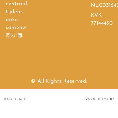
centraal
NL003164
tijdens
KVK
onze
77144430
samenw
erking.
© All Rights Reserved.
Chantal van de wiel
© COPYRIGHT
2026
. THEME BY
Bluchic
Privacy Policy
.