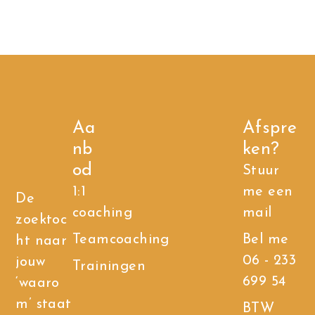
Aa
Afspre
nb
ken?
od
Stuur
1:1
me een
De
coaching
mail
zoektoc
Teamcoaching
Bel me
ht naar
06 - 233
jouw
Trainingen
699 54
‘waaro
m’ staat
BTW