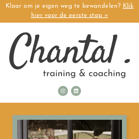
Klaar om je eigen weg te bewandelen?
Klik
hier voor de eerste stap »